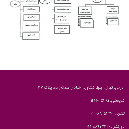
آدرس: تهران، بلوار کشاورز، خیابان عبداله‌زاده، پلاک 37
کدپستی: 1415615481
تلفن :
88954301-021
دورنگار :
88977300-021