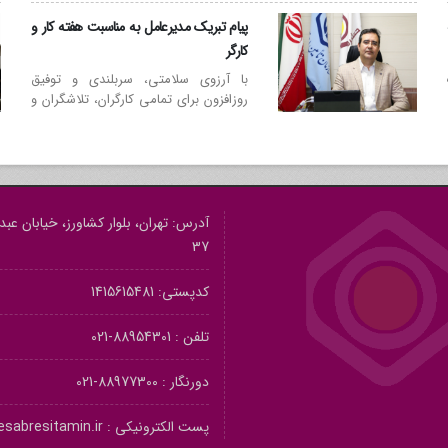
پیام تبریک مدیرعامل به مناسبت هفته کار و
کارگر
با آرزوی سلامتی، سربلندی و توفیق
روزافزون برای تمامی کارگران، تلاشگران و
کارکنان پرتلاش موسسه حسابرسی تأمین
اجتماعی
آدرس: تهران، بلوار کشاورز، خیابان عبدال
37
کدپستی: 1415615481
تلفن :
88954301-021
دورنگار :
88977300-021
پست الکترونیکی :
sabresitamin.ir