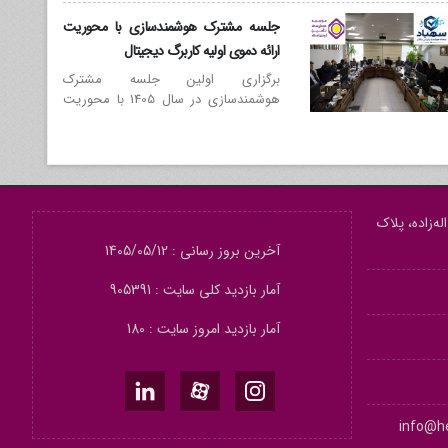
کارگزاری ها سازمان تامین اجتماعی و
جلسه مشترک هوشمندسازی با محوریت
جامعه حسابداران رسمی
ارائه دموی اولیه کاربرگ دیجیتال
برگزاری اولین جلسه مشترک
هوشمندسازی در سال 1405 با محوریت
ارائه دموی اولیه کاربرگ دیجیتال
ه‌زاده، پلاک
آخرین بروز رسانی : 1405/05/12
آمار بازدید کلی سایت : 905391
آمار بازدید امروز سایت : 180
info@he