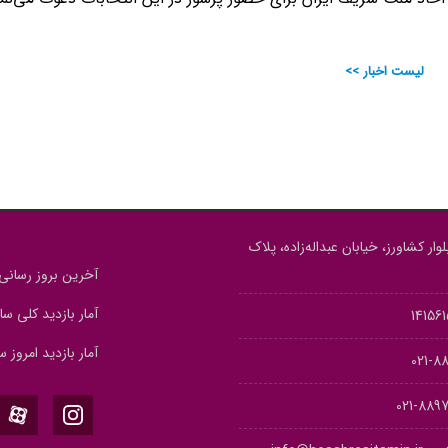
لیست اخبار >>
وار کشاورز، خیابان عبداله‌زاده، پلاک
آخرین بروز رسانی : 5/05/12
آمار بازدید کلی سایت : 
آمار بازدید امروز سای
889
889773