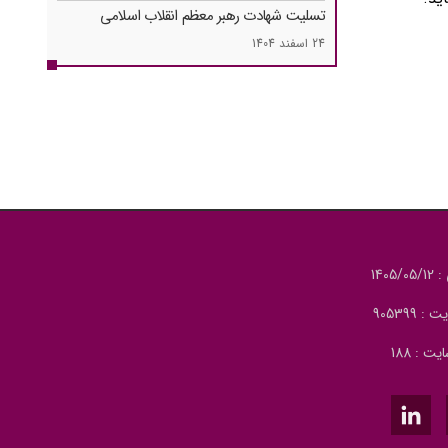
تسلیت شهادت رهبر معظم انقلاب اسلامی
24 اسفند 1404
140
905399
ت : 188