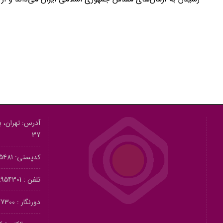
آدرس: تهران، بل
37
کدپستی: 1415615481
تلفن :
54301-021
دورنگار :
00-021