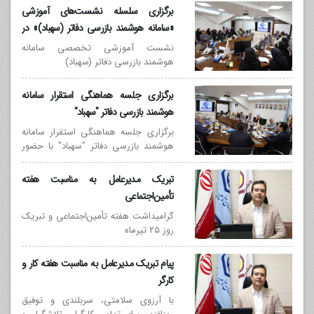
فرآیندها، مورخ 1405/05/11 جلسه
برگزاری سلسله نشست‌های آموزشی
تخصصی بررسی و تأمین زیرساخت‌های
«سامانه هوشمند بازرسی دفاتر (سهباد)» در
ارتباطی و تجهیزات فنی مورد نیاز برای
موسسه حسابرسی تأمین اجتماعی
استقرار سامانه «سهباد» در مؤسسه
نشست آموزشی تخصصی سامانه
هوشمند بازرسی دفاتر (سهباد)
حسابرسی تأمین اجتماعی برگزار شد.
برگزاری جلسه هماهنگی استقرار سامانه
هوشمند بازرسی دفاتر "سهباد"
برگزاری جلسه هماهنگی استقرار سامانه
هوشمند بازرسی دفاتر "سهباد" با حضور
دبیرخانه امور کارگزاری‌ها، انجمن صنفی
کارگزاری ها سازمان تامین اجتماعی و
تبریک مدیرعامل به مناسبت هفته
جامعه حسابداران رسمی
تأمین‌اجتماعی
گرامیداشت هفته تأمین‌اجتماعی و تبریک
روز ۲۵ تیرماه
پیام تبریک مدیرعامل به مناسبت هفته کار و
کارگر
با آرزوی سلامتی، سربلندی و توفیق