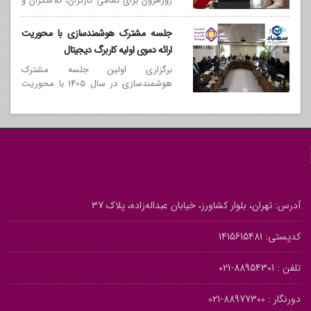
روزافزون برای تمامی کارگران، تلاشگران و
کارکنان پرتلاش موسسه حسابرسی تأمین
اجتماعی
جلسه مشترک هوشمندسازی با محوریت
ارائه دموی اولیه کاربرگ دیجیتال
برگزاری اولین جلسه مشترک
هوشمندسازی در سال 1405 با محوریت
ارائه دموی اولیه کاربرگ دیجیتال
آدرس: تهران، بلوار کشاورز، خیابان عبداله‌زاده، پلاک 37
کدپستی: 1415615481
تلفن :
88954301-021
دورنگار :
88977300-021